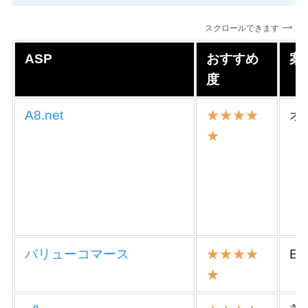
スクロールできます
ASP
おすすめ
案
度
A8.net
★★★★
オ
★
バリューコマース
★★★★
E
★