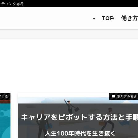
ケティング思考
TOP
働き
変える
働き方を変え