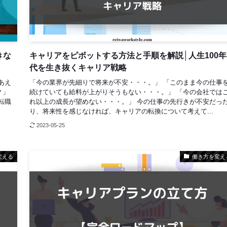
きな
キャリアをピボットする方法と手順を解説│人生100年
代を生き抜くキャリア戦略
あえ
「今の業界が先細りで将来が不安・・・。」 「このまま今の仕事
？」
続けていても給料が上がりそうもない・・・。」 「今の会社では
転職
れ以上の成長が望めない・・・。」 今の仕事の先行きが不安だっ
り、将来性を感じなければ、キャリアの転換について考えて...
2023-05-25
変える
働き方を変え