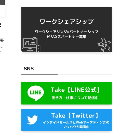
決
要
ま
ひ
SNS